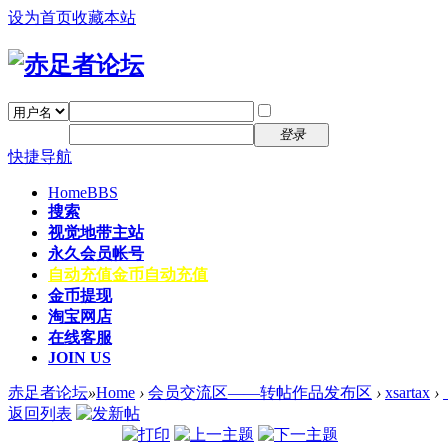
设为首页
收藏本站
找回密码
自动登录
密码
注册
登录
快捷导航
Home
BBS
搜索
视觉地带主站
永久会员帐号
自动充值
金币自动充值
金币提现
淘宝网店
在线客服
JOIN US
赤足者论坛
»
Home
›
会员交流区——转帖作品发布区
›
xsartax
›
返回列表