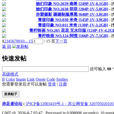
她们印象 NO.2639 南希 [249P-1V-6.1GB]
- 
她们印象 NO.2638 菲菲 [204P-1V-5.8GB]
- 
亦塑摄影 璐璐制服厚黑 [648P-1V-3.8GB]
- 
青提印象 NO.030 米奇 [145P-1V-3.9GB]
- 
青提印象 NO.011 米奇 [130P-1V-3.2GB]
- 
青柠映画 NO.265 花花 无水印版 [124P-1V-4.2G
青柠映画 NO.124 阿慌 [166P-2V-7.1GB]
- 
1
2
3
4
5
6
7
8
9
10
... 15
/ 15 页
下一页
返 回
快速发帖
还可输入
80
高级模式
B
Color
Image
Link
Quote
Code
Smilies
您需要登录后才可以发帖
登录
|
注册
发表帖子
赤足者论坛
(
沪ICP备12003419号-1；苏公网安备 32070502010
GMT+8, 2026-8-7 05:47
, Processed in 0.098006 second(s), 10 queri