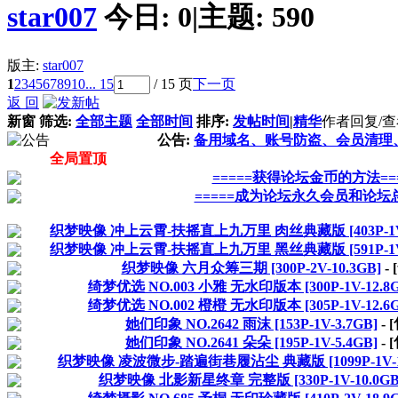
star007
今日:
0
|
主题:
590
版主:
star007
1
2
3
4
5
6
7
8
9
10
... 15
/ 15 页
下一页
返 回
新窗
筛选:
全部主题
全部时间
排序:
发帖时间
|
精华
作者
回复/
公告:
备用域名、账号防盗、会员清理
全局置顶
=====获得论坛金币的方法===
=====成为论坛永久会员和论坛总
织梦映像 冲上云霄-扶摇直上九万里 肉丝典藏版 [403P-1V-
织梦映像 冲上云霄-扶摇直上九万里 黑丝典藏版 [591P-1V-
织梦映像 六月众筹三期 [300P-2V-10.3GB]
-
绮梦优选 NO.003 小雅 无水印版本 [300P-1V-12.8G
绮梦优选 NO.002 橙橙 无水印版本 [305P-1V-12.6G
她们印象 NO.2642 雨沫 [153P-1V-3.7GB]
- 
她们印象 NO.2641 朵朵 [195P-1V-5.4GB]
- 
织梦映像 凌波微步-踏遍街巷履沾尘 典藏版 [1099P-1V-11
织梦映像 北影新星终章 完整版 [330P-1V-10.0GB