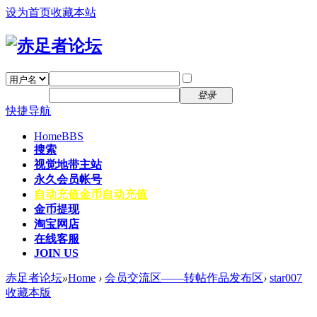
设为首页
收藏本站
找回密码
自动登录
密码
注册
登录
快捷导航
Home
BBS
搜索
视觉地带主站
永久会员帐号
自动充值
金币自动充值
金币提现
淘宝网店
在线客服
JOIN US
赤足者论坛
»
Home
›
会员交流区——转帖作品发布区
›
star007
收藏本版