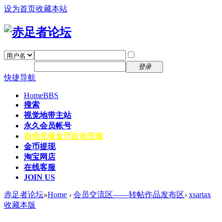
设为首页
收藏本站
找回密码
自动登录
密码
注册
登录
快捷导航
Home
BBS
搜索
视觉地带主站
永久会员帐号
自动充值
金币自动充值
金币提现
淘宝网店
在线客服
JOIN US
赤足者论坛
»
Home
›
会员交流区——转帖作品发布区
›
xsartax
收藏本版