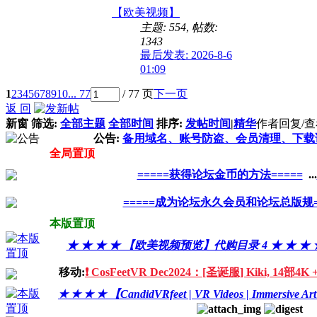
【欧美视频】
主题: 554
,
帖数:
1343
最后发表: 2026-8-6
01:09
1
2
3
4
5
6
7
8
9
10
... 77
/ 77 页
下一页
返 回
新窗
筛选:
全部主题
全部时间
排序:
发帖时间
|
精华
作者
回复/
公告:
备用域名、账号防盗、会员清理、下载
全局置顶
=====获得论坛金币的方法=====
...
=====成为论坛永久会员和论坛总版规=
本版置顶
★ ★ ★ ★ 【欧美视频预览】代购目录 4 ★ ★ ★ 
移动:
❗️ CosFeetVR Dec2024：[圣诞服] Kiki, 14部4K
★ ★ ★ ★ 【CandidVRfeet | VR Videos | Immers