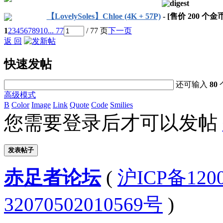
【LovelySoles】Chloe (4K + 57P)
- [售价
200
个金币
1
2
3
4
5
6
7
8
9
10
... 77
/ 77 页
下一页
返 回
快速发帖
还可输入
80
高级模式
B
Color
Image
Link
Quote
Code
Smilies
您需要登录后才可以发帖
发表帖子
赤足者论坛
(
沪ICP备12
32070502010569号
)