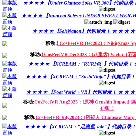
★ ★ ★ ★ 【Under Giantess Soles VR 360】代购目
★ ★ ★ ★ 【Innocent Soles + UNDER SWEET 
★ ★ ★ ★ 【SoleNation】代购目录！ ★ ★ ★ ★
移动:
❗️ CosFeetVR Dec2023：Niki(Xmas Sp
移动:
❗️ CosFeetVR Dec2023：[八重齿] Yaeba（
★ ★ ★ ★ 【XCREAM："RURI色"】代购目录！ ★
★ ★ ★ ★ 【XCREAM："SushiNinja"】代购目录！
★ ★ ★ ★ 【Foot World + VR】代购目录！ ★ ★ ★
移动:
CosFeetVR Aug2023：[原神 Genshin Impact] (妮
48张！
移动:
CosFeetVR July2023：[链锯人 Chainsaw Man] 
★ ★ ★ ★ 【XCREAM："足裏屋_tole"】代购目录！