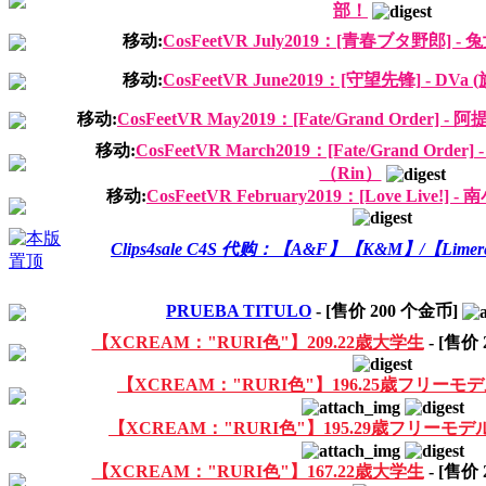
部！
移动:
CosFeetVR July2019：[青春ブタ野郎] - 
移动:
CosFeetVR June2019：[守望先锋] - DVa 
移动:
CosFeetVR May2019：[Fate/Grand Order] - 
移动:
CosFeetVR March2019：[Fate/Grand Ord
（Rin）
移动:
CosFeetVR February2019：[Love Live!]
Clips4sale C4S 代购：【A&F】【K&M】/【Lime
PRUEBA TITULO
- [售价
200
个金币]
【XCREAM："RURI色"】209.22歳大学生
- [售价
【XCREAM："RURI色"】196.25歳フリーモ
【XCREAM："RURI色"】195.29歳フリーモデ
【XCREAM："RURI色"】167.22歳大学生
- [售价