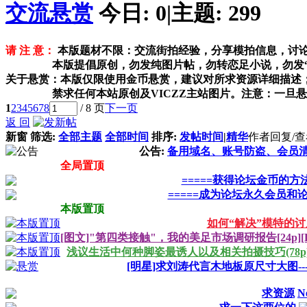
交流悬赏
今日:
0
|
主题:
299
请 注 意：
本版
题材不限：
交流街拍经验，分享模拍信息，讨
本版提倡原创，勿发纯图片帖，勿转恋足小说，勿发
关于悬赏：
本版
仅限使用金币悬赏，建议对所求资源详细描述
禁求任何本站原创及VICZZ主站图片。注意：一旦悬
1
2
3
4
5
6
7
8
/ 8 页
下一页
返 回
新窗
筛选:
全部主题
全部时间
排序:
发帖时间
|
精华
作者
回复/
公告:
备用域名、账号防盗、会员
全局置顶
=====获得论坛金币的方法
=====成为论坛永久会员和论
本版置顶
如何“解决”模特的
[图文]"第四类接触"，我的美足市场调研报告[24p][E
浅议生活中何种脚姿最诱人以及相关拍摄技巧(78p
[明星]求刘涛代言木地板原尺寸大图--
求资源
N