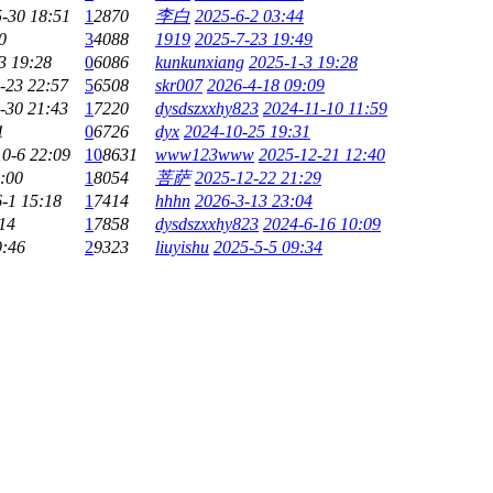
-30 18:51
1
2870
李白
2025-6-2 03:44
0
3
4088
1919
2025-7-23 19:49
3 19:28
0
6086
kunkunxiang
2025-1-3 19:28
-23 22:57
5
6508
skr007
2026-4-18 09:09
-30 21:43
1
7220
dysdszxxhy823
2024-11-10 11:59
1
0
6726
dyx
2024-10-25 19:31
0-6 22:09
10
8631
www123www
2025-12-21 12:40
:00
1
8054
菩萨
2025-12-22 21:29
-1 15:18
1
7414
hhhn
2026-3-13 23:04
14
1
7858
dysdszxxhy823
2024-6-16 10:09
9:46
2
9323
liuyishu
2025-5-5 09:34