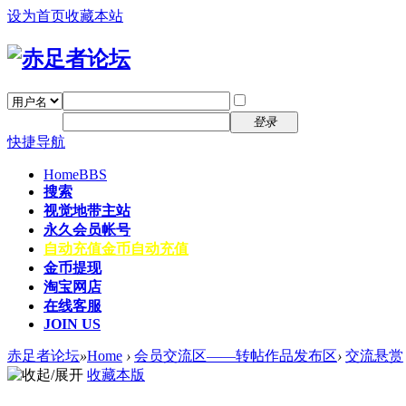
设为首页
收藏本站
找回密码
自动登录
密码
注册
登录
快捷导航
Home
BBS
搜索
视觉地带主站
永久会员帐号
自动充值
金币自动充值
金币提现
淘宝网店
在线客服
JOIN US
赤足者论坛
»
Home
›
会员交流区——转帖作品发布区
›
交流悬赏
收藏本版