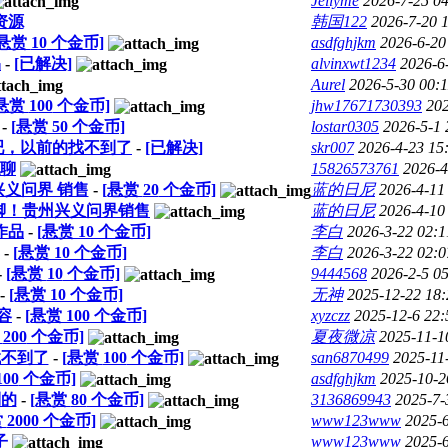
Jellyme
2026-7-25 0
资源
韩国122
2026-7-20 
[悬赏
10
个金币]
asdfghjkm
2026-6-20
品
-
[已解决]
alvinxwt1234
2026-6
Aurel
2026-5-30 00:1
[悬赏
100
个金币]
jhw17671730393
202
-
[悬赏
50
个金币]
lostar0305
2026-5-1 
吧，以前的找不到了
-
[已解决]
skr007
2026-4-23 15
聊
15826573761
2026-4
兴义问界 销售
-
[悬赏
20
个金币]
蓝的日尼
2026-4-11
丝脚！贵州兴义问界销售
蓝的日尼
2026-4-10
作品
-
[悬赏
10
个金币]
李白
2026-3-22 02:1
-
[悬赏
10
个金币]
李白
2026-3-22 02:0
-
[悬赏
10
个金币]
9444568
2026-2-5 0
-
[悬赏
10
个金币]
无神
2025-12-22 18:
容
-
[悬赏
100
个金币]
xyzczz
2025-12-6 22:
赏
200
个金币]
夏夜微凉
2025-11-1
找不到了
-
[悬赏
100
个金币]
san6870499
2025-11
100
个金币]
asdfghjkm
2025-10-2
到的
-
[悬赏
80
个金币]
3136869943
2025-7-
赏
2000
个金币]
www123www
2025-6
子
www123www
2025-6