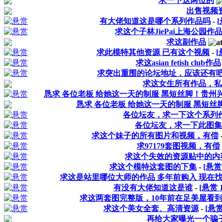
求一下这两位的
出售视频
有大佬知道这是哪个系列作品吗
-
求这个子林JiePai上海公园作
求这副作品
求此模特其他资源 已有这个视频
-
求这asian fetish club作品
求突出重围的论坛地址，应该还有
求这女生所有作品，私
恳求 各位老板 给她这一天的制服 黑短丝脚！贵州
恳求 各位老板 给她这一天的制服 黑短
各位坛友，求一下这个系列
各位坛友，求一下此图集
求这个妹子的所有图片和视频，有偿
求97179套图视频，有偿
求这个失效的资源贴中的内
求这个模特这套图的下集
-
[悬
求这是站里哪位大师的作品 多年前购入 现在
有没有大佬知道这是谁
-
[悬赏
求这两套图完整版，10年前在足美屋看
求这个美女全套、高清资源
-
[悬
再给大家曝光一个骗