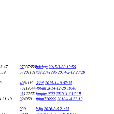
23:47
97
337650
hdchgc
2015-3-30 19:56
8:59
37
201181
xuyi2341296
2014-2-12 23:28
8
40
81119
列子
2015-1-19 07:35
78
119644
406jlh
2014-12-20 10:40
61
122421
fangtexi800
2015-3-7 17:19
4 21:19
0
24959
fujun720999
2010-1-4 21:19
0
30
Wijo
2026-8-6 21:13