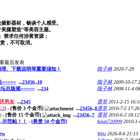
论摄影器材，畅谈个人感受。
“美腿塑造”等美容主题。
；
禁求任何涉黄资源；
赏，不可取消。
查看
最后发表
清理、下载说明等重要须知！
陈子林
2020-7-29
=====
...
2
3
4
5
6
..
10
陈子林
2009-10-17 
坛总版规=====
...
2
3
4
陈子林
2008-11-4 0
讨厌男友
...
2
3
4
5
霄哥
2011-2-15 16:1
2]
- [售价
3
个金币]
...
2
3
4
5
6
..
8
霄哥
2010-7-5 17:26
)
- [售价
15
个金币]
...
2
3
4
5
6
..
7
霄哥
2010-6-3 18:12
--示范帖！！
-
[悬赏
50
个金币]
fujun720999
2010-1-
ew
Wijo
2026-8-6 21:13