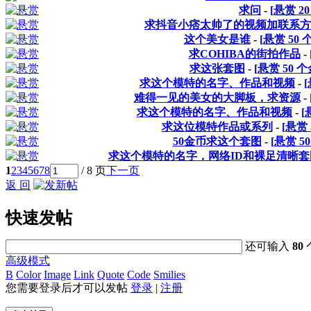
求问
-
[悬赏
20
求抖音小痞太帅了的视频加联系方
这个美女是谁
-
[悬赏
50
个
求COHIBA的街拍作品
-
求这张套图
-
[悬赏
50
个
求这个模特的名字、作品和视频
-
难得一见的美女的大脚板，求资源
-
求这个模特的名字、作品和视频
-
[
求这位模特作品或系列
-
[悬赏
50金币求这个套图
-
[悬赏
50
求这个模特的名字，网络ID和裸足清晰套
1
2
3
4
5
6
7
8
/ 8 页
下一页
返 回
快速发帖
还可输入
80
高级模式
B
Color
Image
Link
Quote
Code
Smilies
您需要登录后才可以发帖
登录
|
注册