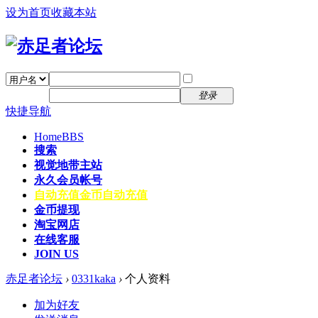
设为首页
收藏本站
找回密码
自动登录
密码
注册
登录
快捷导航
Home
BBS
搜索
视觉地带主站
永久会员帐号
自动充值
金币自动充值
金币提现
淘宝网店
在线客服
JOIN US
赤足者论坛
›
0331kaka
›
个人资料
加为好友