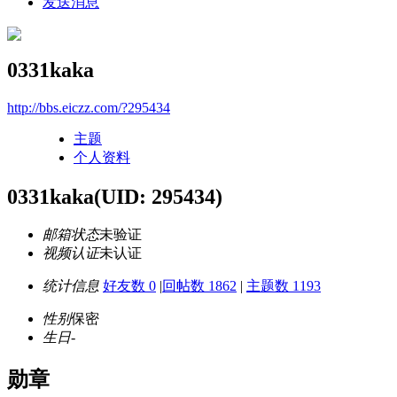
发送消息
0331kaka
http://bbs.eiczz.com/?295434
主题
个人资料
0331kaka
(UID: 295434)
邮箱状态
未验证
视频认证
未认证
统计信息
好友数 0
|
回帖数 1862
|
主题数 1193
性别
保密
生日
-
勋章