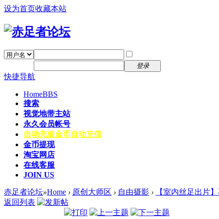
设为首页
收藏本站
找回密码
自动登录
密码
注册
登录
快捷导航
Home
BBS
搜索
视觉地带主站
永久会员帐号
自动充值
金币自动充值
金币提现
淘宝网店
在线客服
JOIN US
赤足者论坛
»
Home
›
原创大师区
›
自由摄影
›
【室内丝足出片】
返回列表