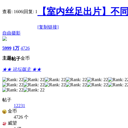
【室内丝足出片】不同
查看:
1606
|
回复:
1
[复制链接]
自由摄影
5999
1万
4726
主题
金币
帖子
★★ 论坛版主 ★★
帖子
12231
金币
4726 个
威望