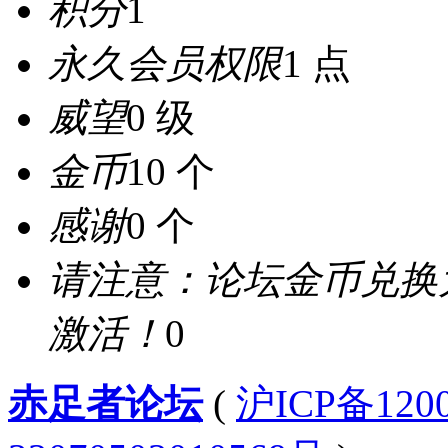
积分
1
永久会员权限
1 点
威望
0 级
金币
10 个
感谢
0 个
请注意：论坛金币兑换
激活！
0
赤足者论坛
(
沪ICP备12