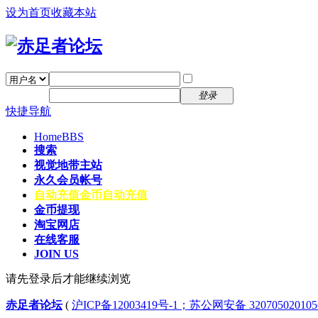
设为首页
收藏本站
找回密码
自动登录
密码
注册
登录
快捷导航
Home
BBS
搜索
视觉地带主站
永久会员帐号
自动充值
金币自动充值
金币提现
淘宝网店
在线客服
JOIN US
请先登录后才能继续浏览
赤足者论坛
(
沪ICP备12003419号-1；苏公网安备 32070502010