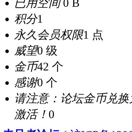
已用空间
0 B
积分
1
永久会员权限
1 点
威望
0 级
金币
42 个
感谢
0 个
请注意：论坛金币兑换
激活！
0