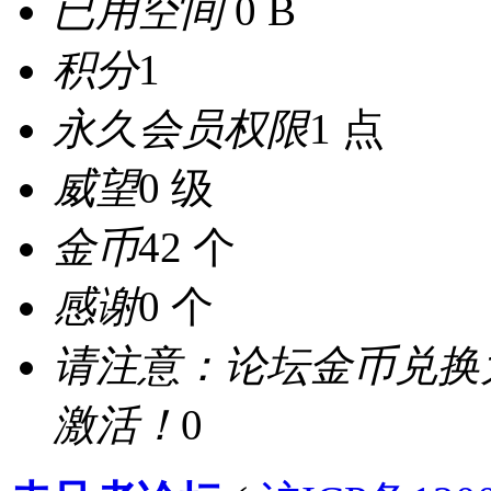
已用空间
0 B
积分
1
永久会员权限
1 点
威望
0 级
金币
42 个
感谢
0 个
请注意：论坛金币兑换
激活！
0