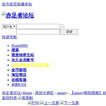
设为首页
收藏本站
找回密码
自动登录
密码
注册
登录
快捷导航
Home
BBS
搜索
视觉地带主站
永久会员帐号
自动充值
金币自动充值
金币提现
淘宝网店
在线客服
JOIN US
赤足者论坛
»
Home
›
原创大师区
›
aapary
›
【aapary模拍视频】
返回列表