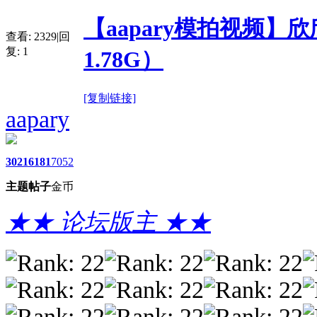
【aapary模拍视频】
查看:
2329
|
回
复:
1
1.78G）
[复制链接]
aapary
3021
6181
7052
主题
帖子
金币
★★ 论坛版主 ★★