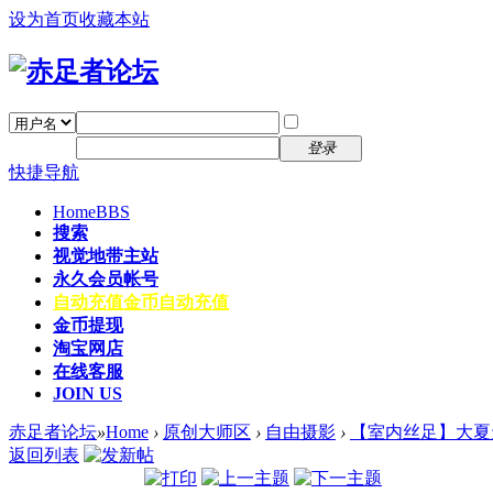
设为首页
收藏本站
找回密码
自动登录
密码
注册
登录
快捷导航
Home
BBS
搜索
视觉地带主站
永久会员帐号
自动充值
金币自动充值
金币提现
淘宝网店
在线客服
JOIN US
赤足者论坛
»
Home
›
原创大师区
›
自由摄影
›
【室内丝足】大夏
返回列表