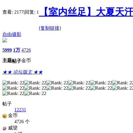
【室内丝足】大夏天汗
查看:
2177
|
回复:
1
[复制链接]
自由摄影
5999
1万
4726
主题
金币
帖子
★★ 论坛版主 ★★
帖子
12231
金币
4726 个
威望