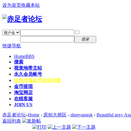
设为首页
收藏本站
找回密码
自动登录
密码
注册
登录
快捷导航
Home
BBS
搜索
视觉地带主站
永久会员帐号
自动充值
金币自动充值
金币提现
淘宝网店
在线客服
JOIN US
赤足者论坛
»
Home
›
原创大师区
›
shenyangok
›
Beautiful sexy As
返回列表