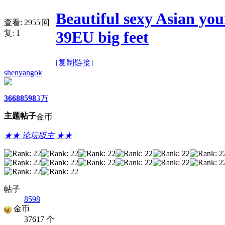
Beautiful sexy Asian yo
查看:
2955
|
回
39EU big feet
复:
1
[复制链接]
shenyangok
3668
8598
3万
主题
帖子
金币
★★ 论坛版主 ★★
帖子
8598
金币
37617 个