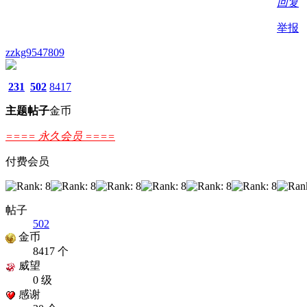
回复
举报
zzkg9547809
231
502
8417
主题
帖子
金币
==== 永久会员 ====
付费会员
帖子
502
金币
8417 个
威望
0 级
感谢