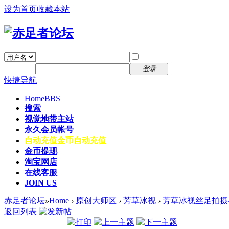
设为首页
收藏本站
找回密码
自动登录
密码
注册
登录
快捷导航
Home
BBS
搜索
视觉地带主站
永久会员帐号
自动充值
金币自动充值
金币提现
淘宝网店
在线客服
JOIN US
赤足者论坛
»
Home
›
原创大师区
›
芳草冰视
›
芳草冰视丝足拍摄
返回列表