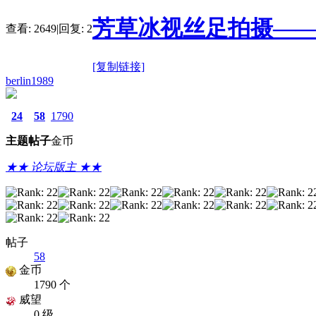
芳草冰视丝足拍摄——
查看:
2649
|
回复:
2
[复制链接]
berlin1989
24
58
1790
主题
帖子
金币
★★ 论坛版主 ★★
帖子
58
金币
1790 个
威望
0 级