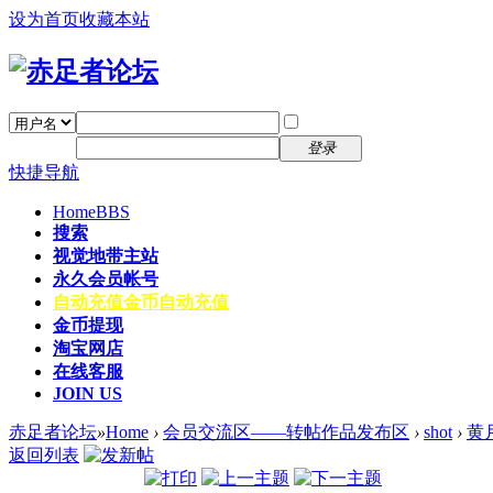
设为首页
收藏本站
找回密码
自动登录
密码
注册
登录
快捷导航
Home
BBS
搜索
视觉地带主站
永久会员帐号
自动充值
金币自动充值
金币提现
淘宝网店
在线客服
JOIN US
赤足者论坛
»
Home
›
会员交流区——转帖作品发布区
›
shot
›
黄
返回列表