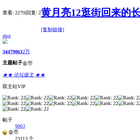
黄月亮12逛街回来的
查看:
2279
|
回复:
2
[复制链接]
shot
3447
9063
2万
主题
帖子
金币
★★ 论坛版主 ★★
双主站VIP
帖子
9063
金币
23113 个