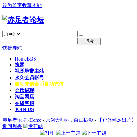
设为首页
收藏本站
找回密码
自动登录
密码
注册
登录
快捷导航
Home
BBS
搜索
视觉地带主站
永久会员帐号
自动充值
金币自动充值
金币提现
淘宝网店
在线客服
JOIN US
赤足者论坛
»
Home
›
原创大师区
›
自由摄影
›
【户外丝足出片】
返回列表