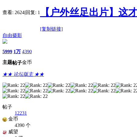
【户外丝足出片】这才
查看:
2624
|
回复:
1
[复制链接]
自由摄影
5999
1万
4390
主题
金币
帖子
★★ 论坛版主 ★★
帖子
12231
金币
4390 个
威望