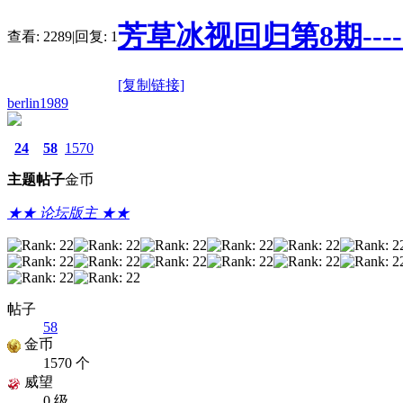
芳草冰视回归第8期---
查看:
2289
|
回复:
1
[复制链接]
berlin1989
24
58
1570
主题
帖子
金币
★★ 论坛版主 ★★
帖子
58
金币
1570 个
威望
0 级