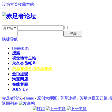
设为首页
收藏本站
找回密码
自动登录
密码
注册
登录
快捷导航
Home
BBS
搜索
视觉地带主站
永久会员帐号
自动充值
金币自动充值
金币提现
淘宝网店
在线客服
JOIN US
赤足者论坛
»
Home
›
原创大师区
›
芳草冰视
›
芳草冰视回归第8期-
返回列表