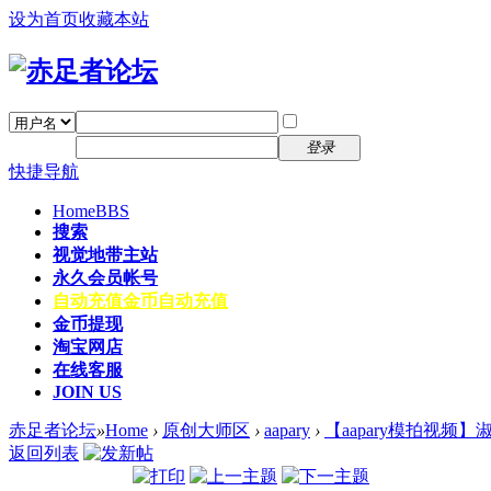
设为首页
收藏本站
找回密码
自动登录
密码
注册
登录
快捷导航
Home
BBS
搜索
视觉地带主站
永久会员帐号
自动充值
金币自动充值
金币提现
淘宝网店
在线客服
JOIN US
赤足者论坛
»
Home
›
原创大师区
›
aapary
›
【aapary模拍视频】
返回列表