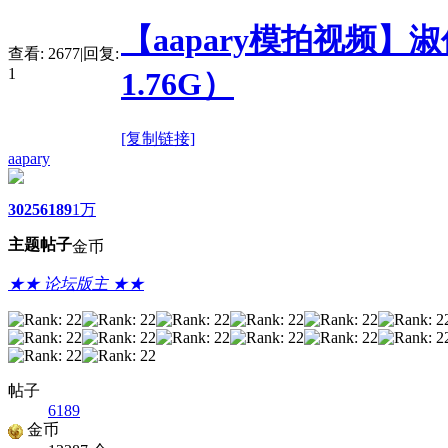
【aapary模拍视频】
查看:
2677
|
回复:
1
1.76G）
[复制链接]
aapary
3025
6189
1万
主题
帖子
金币
★★ 论坛版主 ★★
帖子
6189
金币