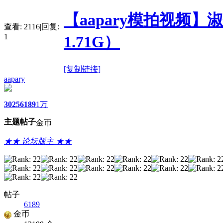
【aapary模拍视频】
查看:
2116
|
回复:
1
1.71G）
[复制链接]
aapary
3025
6189
1万
主题
帖子
金币
★★ 论坛版主 ★★
帖子
6189
金币