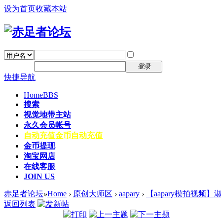
设为首页
收藏本站
找回密码
自动登录
密码
注册
登录
快捷导航
Home
BBS
搜索
视觉地带主站
永久会员帐号
自动充值
金币自动充值
金币提现
淘宝网店
在线客服
JOIN US
赤足者论坛
»
Home
›
原创大师区
›
aapary
›
【aapary模拍视频】淑
返回列表