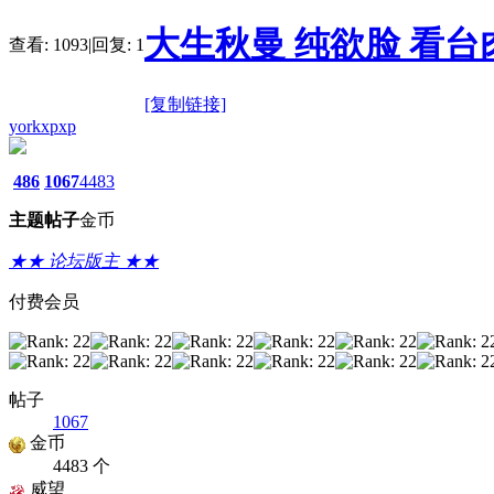
大生秋曼 纯欲脸 看台肉丝 
查看:
1093
|
回复:
1
[复制链接]
yorkxpxp
486
1067
4483
主题
帖子
金币
★★ 论坛版主 ★★
付费会员
帖子
1067
金币
4483 个
威望