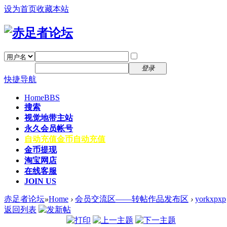
设为首页
收藏本站
找回密码
自动登录
密码
注册
登录
快捷导航
Home
BBS
搜索
视觉地带主站
永久会员帐号
自动充值
金币自动充值
金币提现
淘宝网店
在线客服
JOIN US
赤足者论坛
»
Home
›
会员交流区——转帖作品发布区
›
yorkxpxp
返回列表