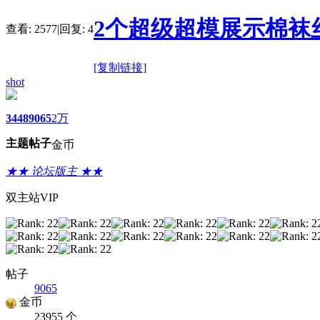
2个超级超模展示棉袜
查看:
2577
|
回复:
4
[复制链接]
shot
3448
9065
2万
主题
帖子
金币
★★ 论坛版主 ★★
双主站VIP
帖子
9065
金币
23955 个