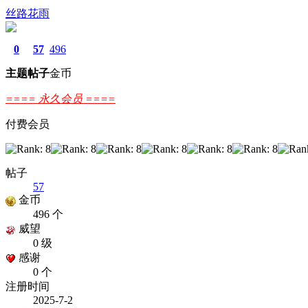
丝路花雨
0
57
496
主题
帖子
金币
==== 永久会员 ====
付费会员
帖子
57
金币
496 个
威望
0 级
感谢
0 个
注册时间
2025-7-2