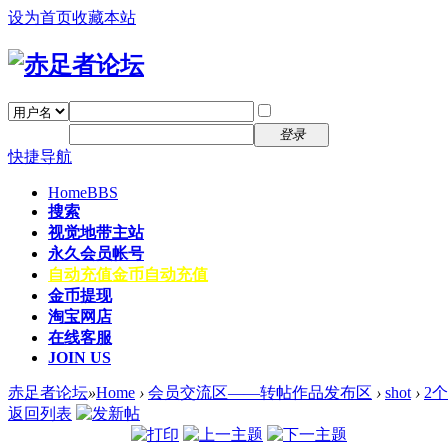
设为首页
收藏本站
找回密码
自动登录
密码
注册
登录
快捷导航
Home
BBS
搜索
视觉地带主站
永久会员帐号
自动充值
金币自动充值
金币提现
淘宝网店
在线客服
JOIN US
赤足者论坛
»
Home
›
会员交流区——转帖作品发布区
›
shot
›
2
返回列表