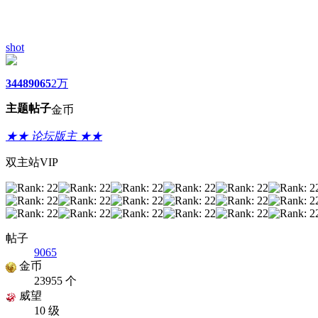
shot
3448
9065
2万
主题
帖子
金币
★★ 论坛版主 ★★
双主站VIP
帖子
9065
金币
23955 个
威望
10 级