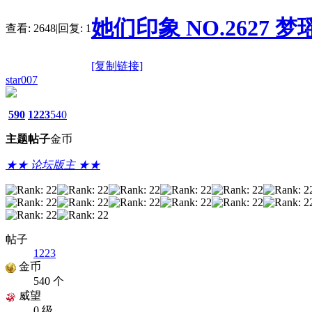
她们印象 NO.2627 梦瑶 [
查看:
2648
|
回复:
1
[复制链接]
star007
590
1223
540
主题
帖子
金币
★★ 论坛版主 ★★
帖子
1223
金币
540 个
威望
0 级