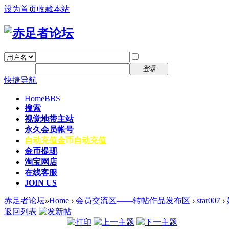
设为首页
收藏本站
找回密码
自动登录
密码
注册
登录
快捷导航
Home
BBS
搜索
视觉地带主站
永久会员帐号
自动充值
金币自动充值
金币提现
淘宝网店
在线客服
JOIN US
赤足者论坛
»
Home
›
会员交流区——转帖作品发布区
›
star007
›
返回列表