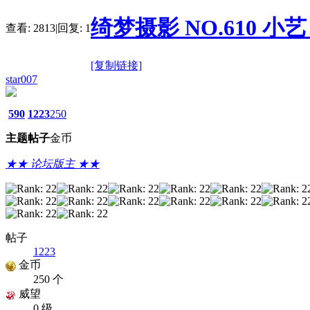
绮梦摄影 NO.610 小艺 
查看:
2813
|
回复:
1
[复制链接]
star007
590
1223
250
主题
帖子
金币
★★ 论坛版主 ★★
帖子
1223
金币
250 个
威望
0 级