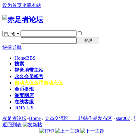
设为首页
收藏本站
找回密码
自动登录
密码
注册
登录
快捷导航
Home
BBS
搜索
视觉地带主站
永久会员帐号
自动充值
金币自动充值
金币提现
淘宝网店
在线客服
JOIN US
赤足者论坛
»
Home
›
会员交流区——转帖作品发布区
›
star007
›
返回列表