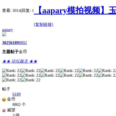
【aapary模拍视频】
查看:
3014
|
回复:
1
[复制链接]
aapary
3025
6189
8802
主题
帖子
金币
★★ 论坛版主 ★★
帖子
6189
金币
8802 个
威望
3 级