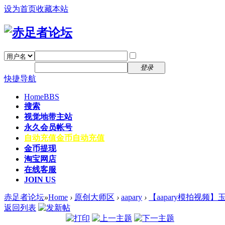
设为首页
收藏本站
找回密码
自动登录
密码
注册
登录
快捷导航
Home
BBS
搜索
视觉地带主站
永久会员帐号
自动充值
金币自动充值
金币提现
淘宝网店
在线客服
JOIN US
赤足者论坛
»
Home
›
原创大师区
›
aapary
›
【aapary模拍视频】
返回列表