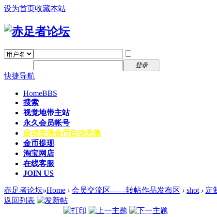
设为首页
收藏本站
找回密码
自动登录
密码
注册
登录
快捷导航
Home
BBS
搜索
视觉地带主站
永久会员帐号
自动充值
金币自动充值
金币提现
淘宝网店
在线客服
JOIN US
赤足者论坛
»
Home
›
会员交流区——转帖作品发布区
›
shot
›
定
返回列表