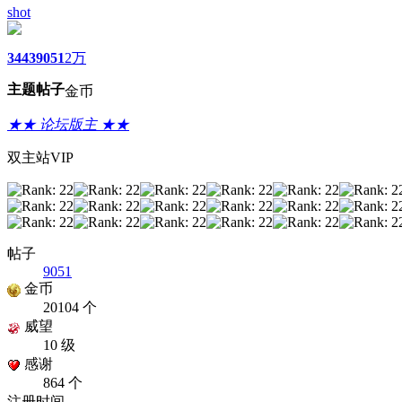
shot
3443
9051
2万
主题
帖子
金币
★★ 论坛版主 ★★
双主站VIP
帖子
9051
金币
20104 个
威望
10 级
感谢
864 个
注册时间