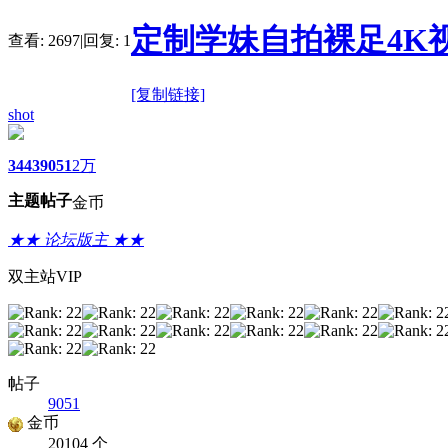
定制学妹自拍裸足4K
查看:
2697
|
回复:
1
[复制链接]
shot
3443
9051
2万
主题
帖子
金币
★★ 论坛版主 ★★
双主站VIP
帖子
9051
金币
20104 个