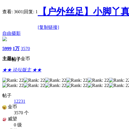
【户外丝足】小脚丫真
查看:
3601
|
回复:
1
[复制链接]
自由摄影
5999
1万
3570
主题
金币
帖子
★★ 论坛版主 ★★
帖子
12231
金币
3570 个
威望
0 级