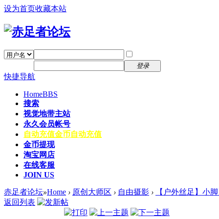
设为首页
收藏本站
找回密码
自动登录
密码
注册
登录
快捷导航
Home
BBS
搜索
视觉地带主站
永久会员帐号
自动充值
金币自动充值
金币提现
淘宝网店
在线客服
JOIN US
赤足者论坛
»
Home
›
原创大师区
›
自由摄影
›
【户外丝足】小脚
返回列表