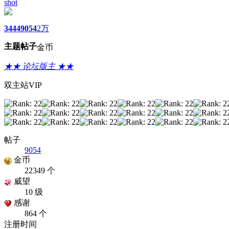
shot
3444
9054
2万
主题
帖子
金币
★★ 论坛版主 ★★
双主站VIP
帖子
9054
金币
22349 个
威望
10 级
感谢
864 个
注册时间