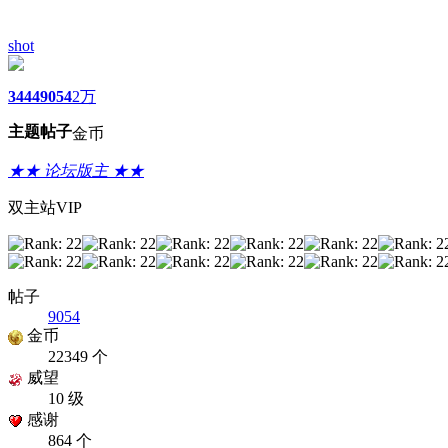
shot
3444
9054
2万
主题
帖子
金币
★★ 论坛版主 ★★
双主站VIP
帖子
9054
金币
22349 个
威望
10 级
感谢
864 个