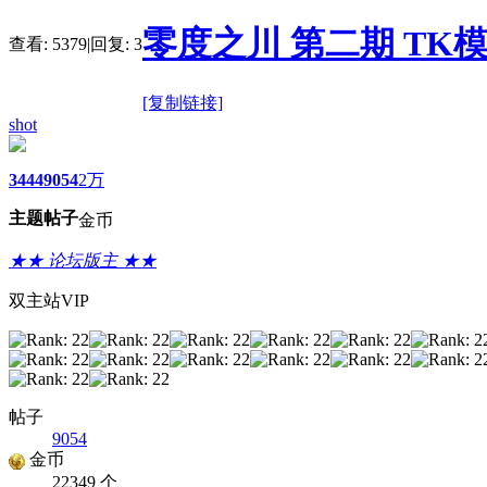
零度之川 第二期 TK模
查看:
5379
|
回复:
3
[复制链接]
shot
3444
9054
2万
主题
帖子
金币
★★ 论坛版主 ★★
双主站VIP
帖子
9054
金币
22349 个