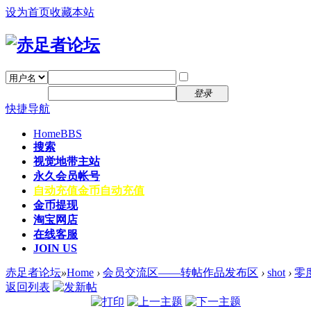
设为首页
收藏本站
找回密码
自动登录
密码
注册
登录
快捷导航
Home
BBS
搜索
视觉地带主站
永久会员帐号
自动充值
金币自动充值
金币提现
淘宝网店
在线客服
JOIN US
赤足者论坛
»
Home
›
会员交流区——转帖作品发布区
›
shot
›
零
返回列表