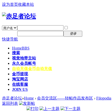
设为首页
收藏本站
找回密码
自动登录
密码
注册
登录
快捷导航
Home
BBS
搜索
视觉地带主站
永久会员帐号
自动充值
金币自动充值
金币提现
淘宝网店
在线客服
JOIN US
赤足者论坛
»
Home
›
会员交流区——转帖作品发布区
›
Filopodia
返回列表