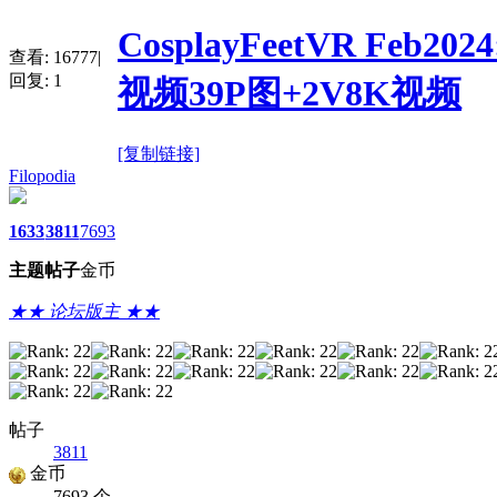
CosplayFeetVR Feb20
查看:
16777
|
回复:
1
视频39P图+2V8K视频
[复制链接]
Filopodia
1633
3811
7693
主题
帖子
金币
★★ 论坛版主 ★★
帖子
3811
金币
7693 个