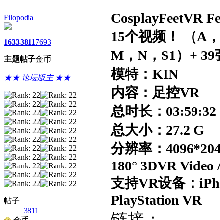
CosplayFeetVR 
Filopodia
15个视频！ （A
1633
3811
7693
M，N，S1）+ 3
主题
帖子
金币
模特：KIN
★★ 论坛版主 ★★
内容：足控VR
总时长：03:59:3
总大小：27.2 G
分辨率：4096*204
180° 3DVR Video /
支持VR设备：iPhon
PlayStation VR
帖子
3811
链接：
金币