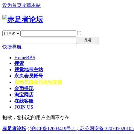
设为首页
收藏本站
找回密码
自动登录
密码
注册
登录
快捷导航
Home
BBS
搜索
视觉地带主站
永久会员帐号
自动充值
金币自动充值
金币提现
淘宝网店
在线客服
JOIN US
抱歉，您指定的用户空间不存在
赤足者论坛
(
沪ICP备12003419号-1；苏公网安备 32070502010