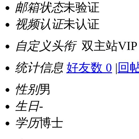
邮箱状态
未验证
视频认证
未认证
自定义头衔
双主站VIP
统计信息
好友数 0
|
回帖
性别
男
生日
-
学历
博士