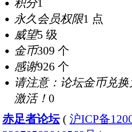
积分
1
永久会员权限
1 点
威望
5 级
金币
309 个
感谢
926 个
请注意：论坛金币兑换
激活！
0
赤足者论坛
(
沪ICP备12