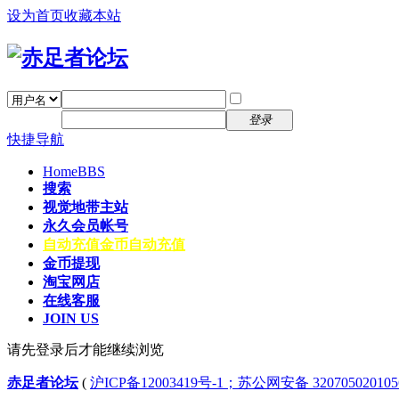
设为首页
收藏本站
找回密码
自动登录
密码
注册
登录
快捷导航
Home
BBS
搜索
视觉地带主站
永久会员帐号
自动充值
金币自动充值
金币提现
淘宝网店
在线客服
JOIN US
请先登录后才能继续浏览
赤足者论坛
(
沪ICP备12003419号-1；苏公网安备 32070502010