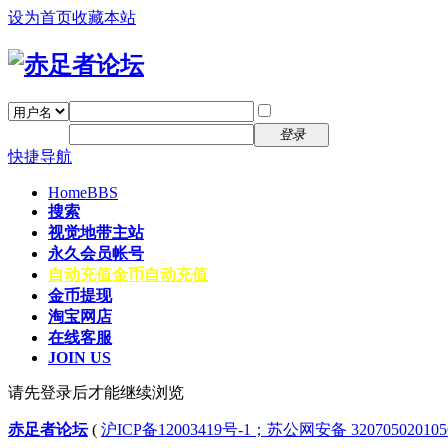
设为首页
收藏本站
找回密码
自动登录
密码
注册
登录
快捷导航
Home
BBS
搜索
视觉地带主站
永久会员帐号
自动充值
金币自动充值
金币提现
淘宝网店
在线客服
JOIN US
请先登录后才能继续浏览
赤足者论坛
(
沪ICP备12003419号-1；苏公网安备 32070502010