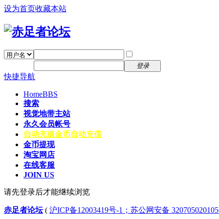
设为首页
收藏本站
找回密码
自动登录
密码
注册
登录
快捷导航
Home
BBS
搜索
视觉地带主站
永久会员帐号
自动充值
金币自动充值
金币提现
淘宝网店
在线客服
JOIN US
请先登录后才能继续浏览
赤足者论坛
(
沪ICP备12003419号-1；苏公网安备 32070502010