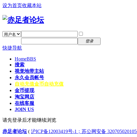
设为首页
收藏本站
找回密码
自动登录
密码
注册
登录
快捷导航
Home
BBS
搜索
视觉地带主站
永久会员帐号
自动充值
金币自动充值
金币提现
淘宝网店
在线客服
JOIN US
请先登录后才能继续浏览
赤足者论坛
(
沪ICP备12003419号-1；苏公网安备 32070502010