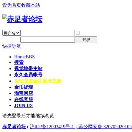
设为首页
收藏本站
找回密码
自动登录
密码
注册
登录
快捷导航
Home
BBS
搜索
视觉地带主站
永久会员帐号
自动充值
金币自动充值
金币提现
淘宝网店
在线客服
JOIN US
请先登录后才能继续浏览
赤足者论坛
(
沪ICP备12003419号-1；苏公网安备 32070502010