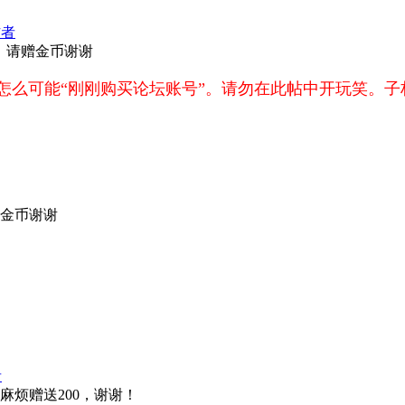
作者
，请赠金币谢谢
怎么可能“
刚刚购买论坛账号”。请
勿在此帖中开玩笑。子
赠金币谢谢
者
，麻烦赠送200，谢谢！