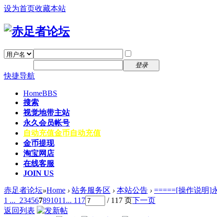
设为首页
收藏本站
找回密码
自动登录
密码
注册
登录
快捷导航
Home
BBS
搜索
视觉地带主站
永久会员帐号
自动充值
金币自动充值
金币提现
淘宝网店
在线客服
JOIN US
赤足者论坛
»
Home
›
站务服务区
›
本站公告
›
=====[操作说明
1 ...
2
3
4
5
6
7
8
9
10
11
... 117
/ 117 页
下一页
返回列表