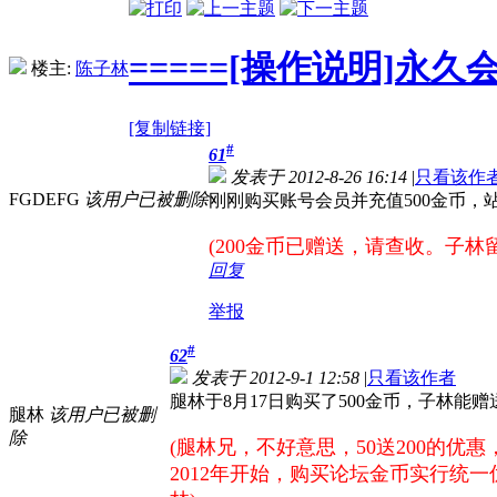
=====[操作说明]永久
楼主:
陈子林
[复制链接]
#
61
发表于 2012-8-26 16:14
|
只看该作
FGDEFG
该用户已被删除
刚刚购买账号会员并充值500金币，
(200金币已赠送，请查收。子林留
回复
举报
#
62
发表于 2012-9-1 12:58
|
只看该作者
腿林于8月17日购买了500金币，子林能赠
腿林
该用户已被删
除
(腿林兄，不好意思，50送200的
2012年开始，购买论坛金币实行统一优惠：