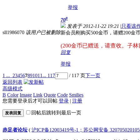
举报
#
70
发表于 2012-11-22 19:21
|
只看该
sll1986070
该用户已被删除
新会员刚购买500金币，请赠200金
(200金币已赠送，请查收。子林
回复
举报
1 ...
2
3
4
5
6
7
8
9
10
11
... 117
/ 117 页
下一页
返回列表
高级模式
B
Color
Image
Link
Quote
Code
Smilies
您需要登录后才可以回帖
登录
|
注册
回帖后跳转到最后一页
发表回复
赤足者论坛
(
沪ICP备12003419号-1；苏公网安备 32070502010