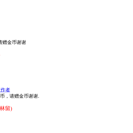
请赠金币谢谢
)
该作者
金币，请赠金币谢谢.
林留)