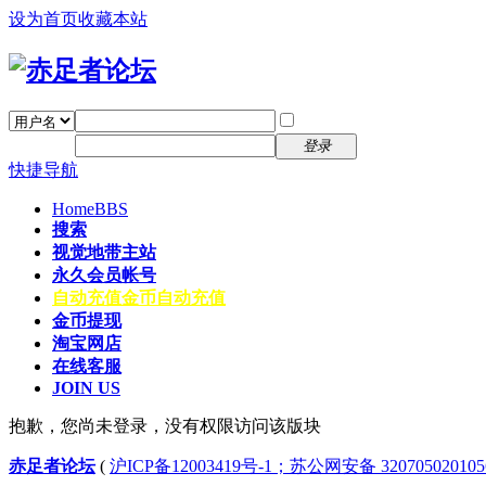
设为首页
收藏本站
找回密码
自动登录
密码
注册
登录
快捷导航
Home
BBS
搜索
视觉地带主站
永久会员帐号
自动充值
金币自动充值
金币提现
淘宝网店
在线客服
JOIN US
抱歉，您尚未登录，没有权限访问该版块
赤足者论坛
(
沪ICP备12003419号-1；苏公网安备 32070502010