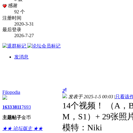
感谢
92 个
注册时间
2020-3-31
最后登录
2026-7-27
发消息
#
2
Filopodia
发表于 2025-1-5 00:03
|
只看该
14个视频！ （A，
1633
3811
7693
M，S1）+ 29
张照
主题
帖子
金币
模特：Niki
★★ 论坛版主 ★★