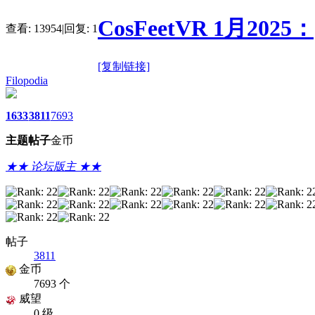
CosFeetVR 1月2025：
查看:
13954
|
回复:
1
[复制链接]
Filopodia
1633
3811
7693
主题
帖子
金币
★★ 论坛版主 ★★
帖子
3811
金币
7693 个
威望
0 级