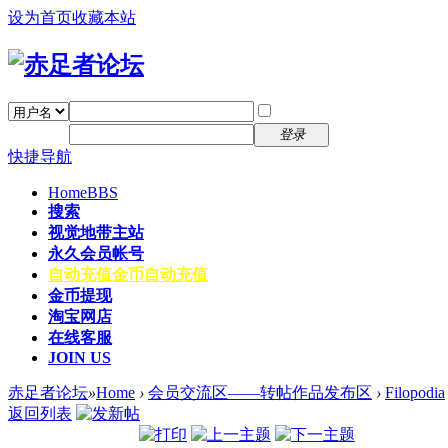
设为首页
收藏本站
找回密码
自动登录
密码
注册
登录
快捷导航
Home
BBS
搜索
视觉地带主站
永久会员帐号
自动充值
金币自动充值
金币提现
淘宝网店
在线客服
JOIN US
赤足者论坛
»
Home
›
会员交流区——转帖作品发布区
›
Filopodia
返回列表