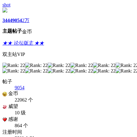
shot
3444
9054
2万
主题
帖子
金币
★★ 论坛版主 ★★
双主站VIP
帖子
9054
金币
22062 个
威望
10 级
感谢
864 个
注册时间