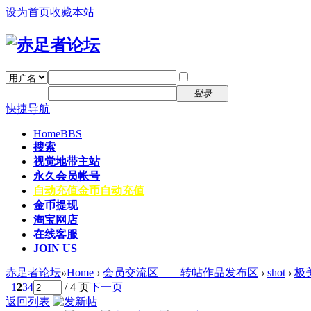
设为首页
收藏本站
找回密码
自动登录
密码
注册
登录
快捷导航
Home
BBS
搜索
视觉地带主站
永久会员帐号
自动充值
金币自动充值
金币提现
淘宝网店
在线客服
JOIN US
赤足者论坛
»
Home
›
会员交流区——转帖作品发布区
›
shot
›
极
1
2
3
4
/ 4 页
下一页
返回列表