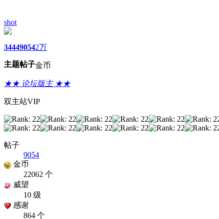
shot
3444
9054
2万
主题
帖子
金币
★★ 论坛版主 ★★
双主站VIP
帖子
9054
金币
22062 个
威望
10 级
感谢
864 个