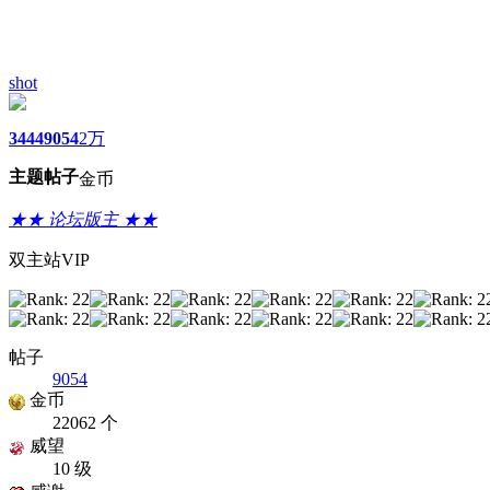
shot
3444
9054
2万
主题
帖子
金币
★★ 论坛版主 ★★
双主站VIP
帖子
9054
金币
22062 个
威望
10 级