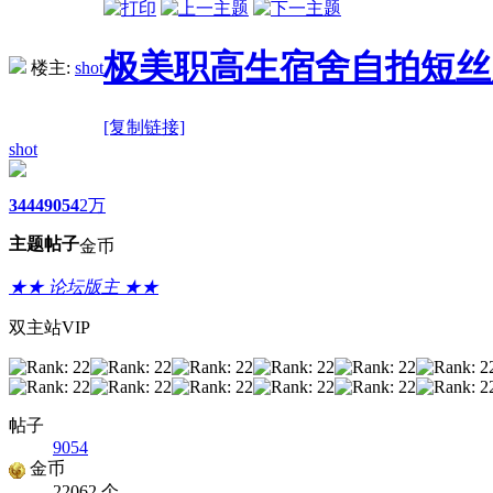
极美职高生宿舍自拍短丝足
楼主:
shot
[复制链接]
shot
3444
9054
2万
主题
帖子
金币
★★ 论坛版主 ★★
双主站VIP
帖子
9054
金币
22062 个