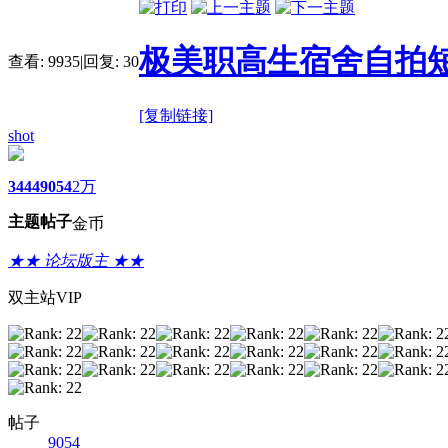
极美职高生宿舍自拍短丝
查看:
9935
|
回复:
30
[复制链接]
shot
3444
9054
2万
主题
帖子
金币
★★ 论坛版主 ★★
双主站VIP
帖子
9054