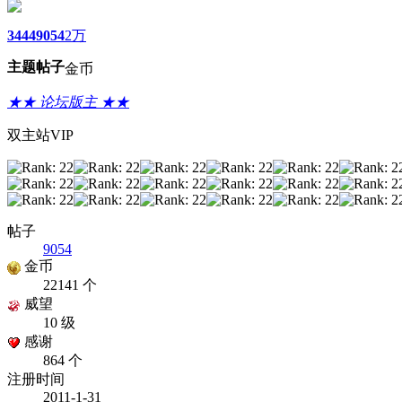
3444
9054
2万
主题
帖子
金币
★★ 论坛版主 ★★
双主站VIP
帖子
9054
金币
22141 个
威望
10 级
感谢
864 个
注册时间
2011-1-31