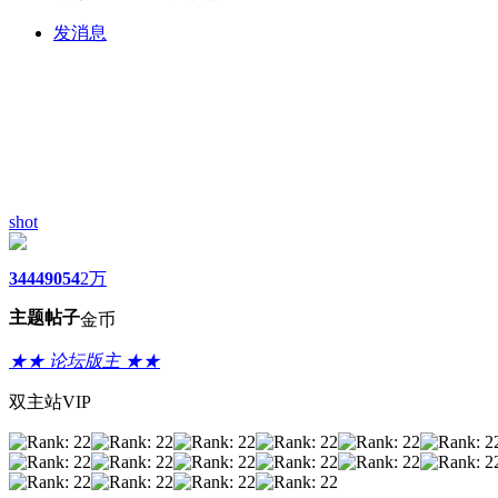
发消息
shot
3444
9054
2万
主题
帖子
金币
★★ 论坛版主 ★★
双主站VIP