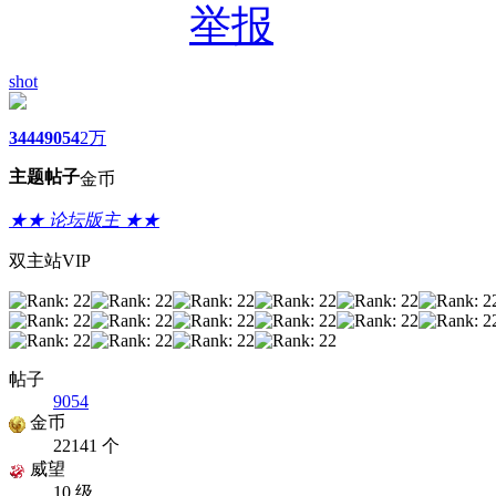
举报
shot
3444
9054
2万
主题
帖子
金币
★★ 论坛版主 ★★
双主站VIP
帖子
9054
金币
22141 个
威望
10 级