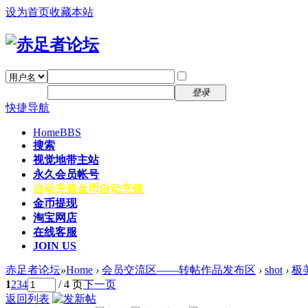
设为首页
收藏本站
找回密码
自动登录
密码
注册
登录
快捷导航
Home
BBS
搜索
视觉地带主站
永久会员帐号
自动充值
金币自动充值
金币提现
淘宝网店
在线客服
JOIN US
赤足者论坛
»
Home
›
会员交流区——转帖作品发布区
›
shot
›
极
1
2
3
4
/ 4 页
下一页
返回列表