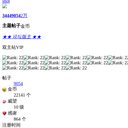
shot
3444
9054
2万
主题
帖子
金币
★★ 论坛版主 ★★
双主站VIP
帖子
9054
金币
22141 个
威望
10 级
感谢
864 个
注册时间