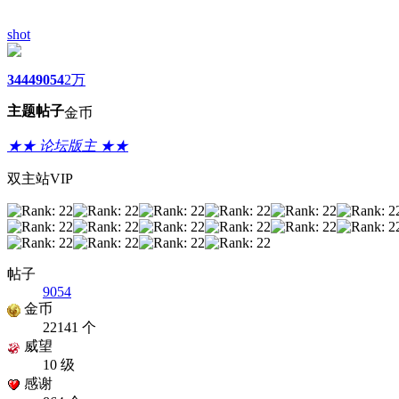
shot
3444
9054
2万
主题
帖子
金币
★★ 论坛版主 ★★
双主站VIP
帖子
9054
金币
22141 个
威望
10 级
感谢