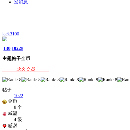
发消息
jack3100
130
1022
8
主题
帖子
金币
==== 永久会员 ====
帖子
1022
金币
8 个
威望
4 级
感谢