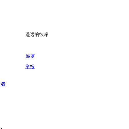
遥远的彼岸
回复
举报
作者