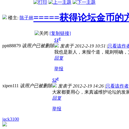
=====获得论坛金币的方
楼主:
陈子林
[复制链接]
#
51
pptt88879
该用户已被删除
发表于 2012-2-19 10:51
|
只看该作
我也是新人，来报个道，规则明确，
回复
举报
#
52
xipen111
该用户已被删除
发表于 2012-2-19 14:26
|
只看该作者
大家都要用心，来真诚维护论坛的发
回复
举报
jack3100