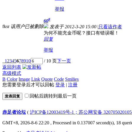
举报
#
60
fksr
该用户已被删除
发表于 2012-3-20 15:00
|
只看该作者
为何不能充金币呢？接口有错误喔！
回复
举报
1
2
3
4
5
6
7
8
9
10
/ 10 页
下一页
返回列表
高级模式
B
Color
Image
Link
Quote
Code
Smilies
您需要登录后才可以回帖
登录
|
注册
回帖后跳转到最后一页
发表回复
赤足者论坛
(
沪ICP备12003419号-1；苏公网安备 32070502010
GMT+8, 2026-8-6 22:20
, Processed in 0.137007 second(s), 18 queri