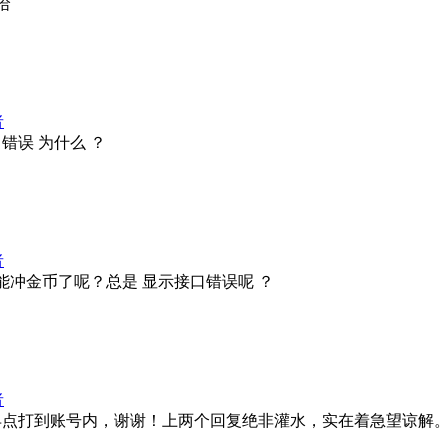
哈
者
错误 为什么 ？
者
冲金币了呢？总是 显示接口错误呢 ？
者
币早点打到账号内，谢谢！上两个回复绝非灌水，实在着急望谅解