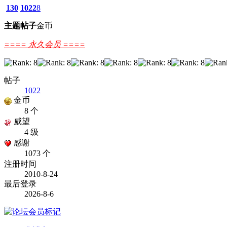
130
1022
8
主题
帖子
金币
==== 永久会员 ====
帖子
1022
金币
8 个
威望
4 级
感谢
1073 个
注册时间
2010-8-24
最后登录
2026-8-6