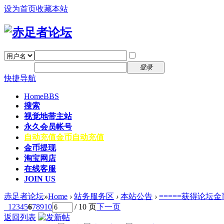
设为首页
收藏本站
找回密码
自动登录
密码
注册
登录
快捷导航
Home
BBS
搜索
视觉地带主站
永久会员帐号
自动充值
金币自动充值
金币提现
淘宝网店
在线客服
JOIN US
赤足者论坛
»
Home
›
站务服务区
›
本站公告
›
=====获得论坛金
1
2
3
4
5
6
7
8
9
10
/ 10 页
下一页
返回列表