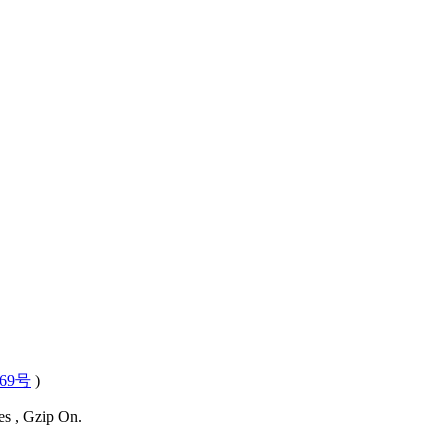
569号
)
es , Gzip On.