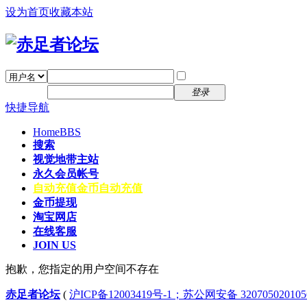
设为首页
收藏本站
找回密码
自动登录
密码
注册
登录
快捷导航
Home
BBS
搜索
视觉地带主站
永久会员帐号
自动充值
金币自动充值
金币提现
淘宝网店
在线客服
JOIN US
抱歉，您指定的用户空间不存在
赤足者论坛
(
沪ICP备12003419号-1；苏公网安备 32070502010